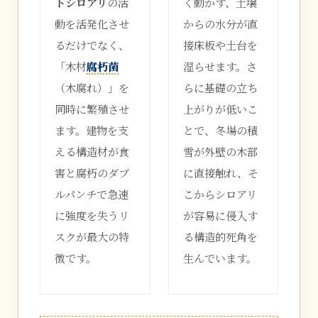
トシロアリ
の活
く動かず、土壌
動を活発化させ
からの水分が直
るだけでなく、
接床板や土台を
「木材
腐朽菌
湿らせます。さ
（木腐れ）」を
らに基礎の立ち
同時に繁殖させ
上がりが低いこ
ます。建物を支
とで、冬場の積
える構造材が食
雪が外壁の木部
害と腐朽のダブ
に直接触れ、そ
ルパンチで急速
こからシロアリ
に強度を失うリ
が容易に侵入す
スクが最大の特
る構造的死角を
徴です。
生んでいます。