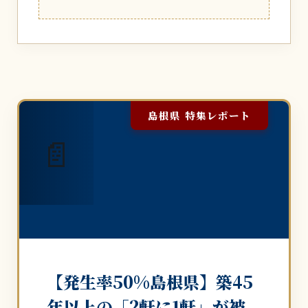
島根県 特集レポート
📄
【発生率50%島根県】築45
年以上の「2軒に1軒」が被