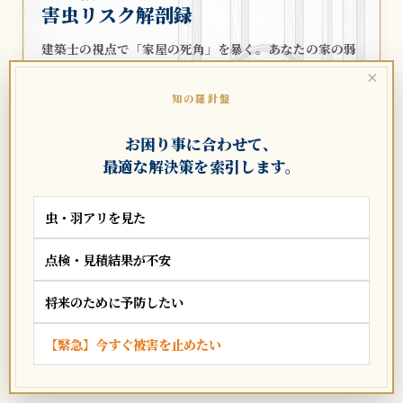
害虫リスク解剖録
建築士の視点で「家屋の死角」を暴く。あなたの家の弱
点はどこか。
×
知の羅針盤
解剖図を紐解く ➔
お困り事に合わせて、
最適な解決策を索引します。
LEGAL PRECEDENTS
虫・羽アリを見た
⚖️ 害虫トラブル
法務・判例録
点検・見積結果が不安
悪徳業者・売買・近隣トラブル。
将来のために予防したい
泣き寝入りしないための法的防衛策。
【緊急】今すぐ被害を止めたい
過去の判例を確認する ➔