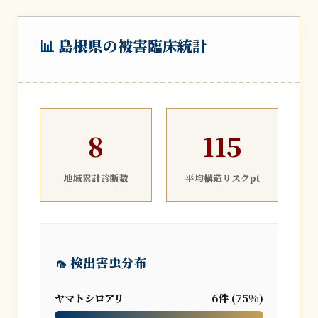
📊 島根県の被害臨床統計
8
115
地域累計診断数
平均構造リスクpt
🦟 検出害虫分布
ヤマトシロアリ
6件 (75%)