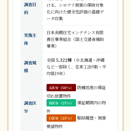
調査目
ける、シロアリ被害の保険対象
化に向けた健全性評価の基礎デ
的
ータ収集
日本長期住宅メンテナンス有限
実施主
責任事業組合（国土交通省補助
体
事業）
全国
5,322棟
（※北海道・沖縄
調査規
など一部除く、在来工法9割・平
模
均築19年）
防蟻処理の保証
A区分（50%）
切れ放置物件
保証期間内の物
調査区
B区分（25%）
分
件
駆除履歴・被害
C区分（25%）
要請物件