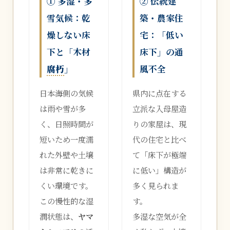
① 多湿・多
② 伝統建
雪気候：乾
築・農家住
燥しない床
宅：「低い
下と「木材
床下」の通
腐朽
」
風不全
日本海側の気候
県内に点在する
は雨や雪が多
立派な入母屋造
く、日照時間が
りの家屋は、現
短いため一度濡
代の住宅と比べ
れた外壁や土壌
て「床下が極端
は非常に乾きに
に低い」構造が
くい環境です。
多く見られま
この慢性的な湿
す。
潤状態は、
ヤマ
多湿な空気が全