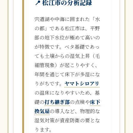
📍 松江市の分析記録
宍道湖や中海に囲まれた「水
の都」である松江市は、平野
部の地下水位が極めて高いの
が特徴です。ベタ基礎であっ
ても土壌からの湿気上昇（毛
細管現象）が起こりやすく、
年間を通じて床下が多湿にな
りがちです。
ヤマトシロアリ
の温床になりやすいため、基
礎の
打ち継ぎ部
の点検や
床下
換気扇
の導入など、物理的な
湿気対策が資産防衛の要とな
ります。