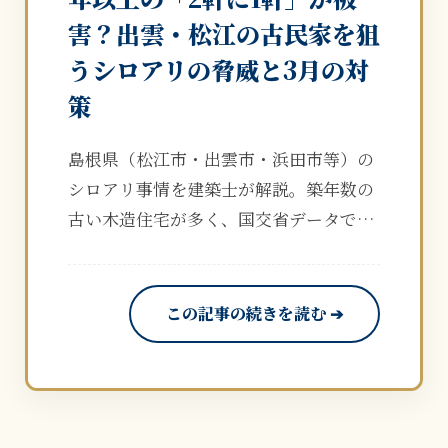
害？出雲・松江の古民家を狙
うシロアリの脅威と3月の対
策
島根県（松江市・出雲市・浜田市等）の
シロアリ事情を建築士が解説。築年数の
古い木造住宅が多く、国交省データでは
築45年以上の被害率が約50%という驚異
の数字が出ています。3月の雪解け時
期、羽アリが出る前に無料シミュレータ
この記事の続きを読む ➔
ーで家のリスクを今すぐ診断。