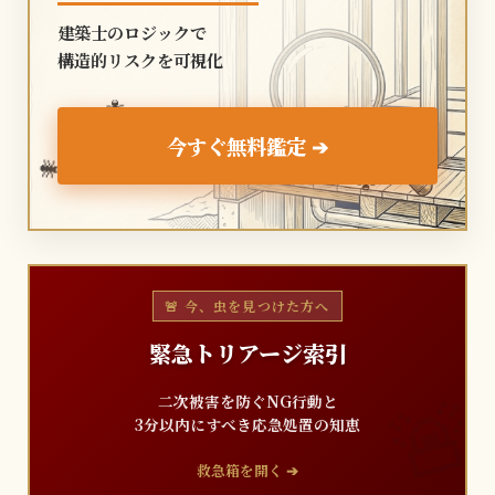
建築士のロジックで
構造的リスクを可視化
🐜
今すぐ無料鑑定 ➔
🐜
🐜
🚨 今、虫を見つけた方へ
緊急トリアージ索引
二次被害を防ぐNG行動と
3分以内にすべき応急処置の知恵
救急箱を開く ➔