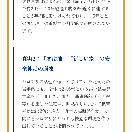
クロス集計によれば、保証満了から10年経過
で
約20%
、20年経過で
約30%近く
に達する
ことが明確に裏付けられており、「5年ごと
の再処理」の重要性が科学的に証明されてい
ます。
真実2：「寒冷地」「新しい家」の安
全神話の崩壊
シロアリの活性が低いとされていた北東北の
岩手県でも、全体で
24.8%
という高い被害発
生率を示しました。また、基礎断熱（内断熱
等）を施した住宅は、断熱なしに比べて被害
率が
ほぼ2倍
に増大。近年の高断熱化が、皮
肉にもシロアリにとっても快適な環境を作り
出していることが指摘されています。