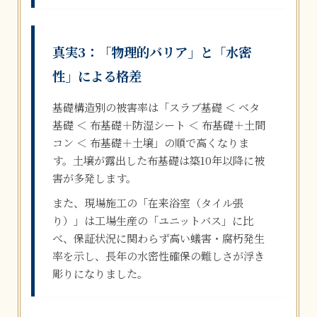
真実3：「物理的バリア」と「水密
性」による格差
基礎構造別の被害率は「スラブ基礎 ＜ ベタ
基礎 ＜ 布基礎＋防湿シート ＜ 布基礎＋土間
コン ＜ 布基礎＋土壌」の順で高くなりま
す。土壌が露出した布基礎は築10年以降に被
害が多発します。
また、現場施工の「在来浴室（タイル張
り）」は工場生産の「ユニットバス」に比
べ、保証状況に関わらず高い蟻害・腐朽発生
率を示し、長年の水密性確保の難しさが浮き
彫りになりました。