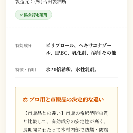
製造元：(株)吉田製油所
✅ 協会認定薬剤
ピリプロール、ヘキサコナゾー
有効成分
ル、IPBC、乳化剤、溶剤 その他
水20倍希釈。水性乳剤。
特徴・作用
⚖️ プロ用と市販品の決定的な違い
【市販品との違い】市販の希釈型防虫剤
と比較して、有効成分の安定性が高く、
長期間にわたって木材内部で防蟻・防腐