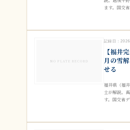
説。越後平野
ます。国交省デ
記録日：2026.
【福井完
月の雪解
NO PLATE RECORD
せる
福井県（福井
士が解説。高
す。国交省デ.