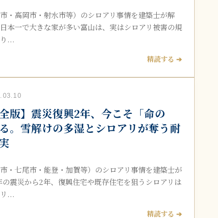
市・高岡市・射水市等）のシロアリ事情を建築士が解
日本一で大きな家が多い富山は、実はシロアリ被害の規
...
精読する ➔
03.10
全版】震災復興2年、今こそ「命の
る。雪解けの多湿とシロアリが奪う耐
実
市・七尾市・能登・加賀等）のシロアリ事情を建築士が
4年の震災から2年、復興住宅や既存住宅を狙うシロアリは
...
精読する ➔