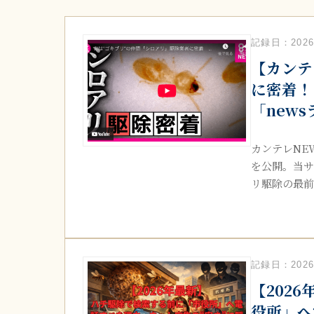
記録日：2026.
【カンテ
に密着！
「new
カンテレNE
を公開。当サ
リ駆除の最前線
記録日：2026.
【202
役所」へ