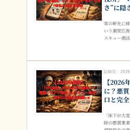
さ”に隠
家の軒先に蜂
いう激安広告
スキュー商法）
記録日：2026.
【202
に？悪質
口と完全
「床下が大変
除の悪質業者
規制強化の背景