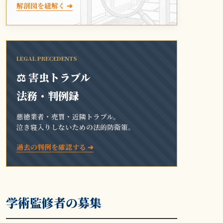
解剖図を紐解く ➔
LEGAL PRECEDENTS
⚖️ 害虫トラブル
法務・判例録
悪徳業者・売買・近隣トラブル。
泣き寝入りしないための法的防衛策。
過去の判例を確認する ➔
学術監修者の募集