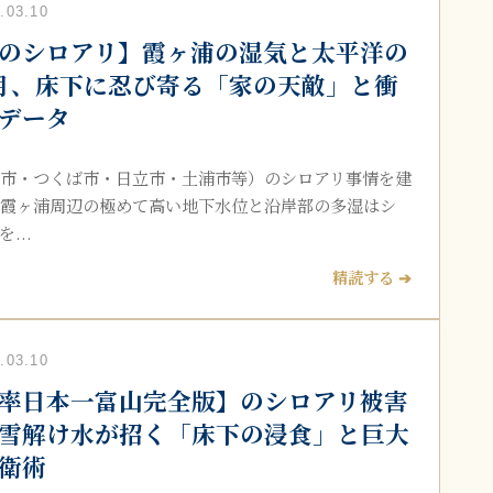
03.10
のシロアリ】霞ヶ浦の湿気と太平洋の
月、床下に忍び寄る「家の天敵」と衝
データ
市・つくば市・日立市・土浦市等）のシロアリ事情を建
霞ヶ浦周辺の極めて高い地下水位と沿岸部の多湿はシ
...
精読する ➔
03.10
率日本一富山完全版】のシロアリ被害
雪解け水が招く「床下の浸食」と巨大
衛術