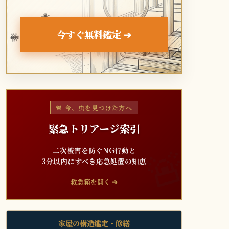
🐜
今すぐ無料鑑定 ➔
🐜
🐜
🚨 今、虫を見つけた方へ
緊急トリアージ索引
二次被害を防ぐNG行動と
3分以内にすべき応急処置の知恵
救急箱を開く ➔
家屋の構造鑑定・修繕