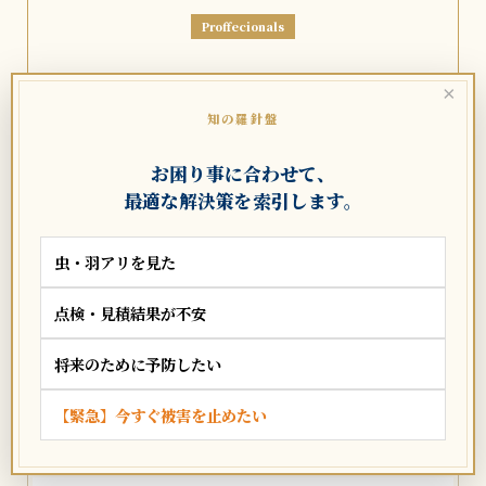
Proffecionals
×
建築士・業者様
知の羅針盤
専門職の皆様へ
当辞典の「正確性」を支える学術監修パートナーを募集し
お困り事に合わせて、
ています。編纂への参画、制度解説の寄稿をお待ちしてお
最適な解決策を索引します。
ります。
虫・羽アリを見た
編纂への参画を申し出る ➔
点検・見積結果が不安
将来のために予防したい
実務専門家 参照録
【緊急】今すぐ被害を止めたい