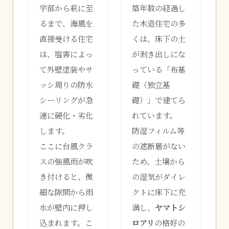
宇部から萩に至
築年数の経過し
るまで、海風を
た木造住宅の多
直接受ける住宅
くは、床下の土
は、塩害によっ
が剥き出しにな
て外壁塗装やサ
っている「布基
ッシ周りの防水
礎（独立基
シーリングが急
礎）」で建てら
速に硬化・劣化
れています。
します。
防湿フィルム等
ここに台風クラ
の遮断層がない
スの強風雨が吹
ため、土壌から
き付けると、微
の湿気がダイレ
細な隙間から雨
クトに床下に充
水が壁内に押し
満し、
ヤマトシ
込まれます。こ
ロアリ
の格好の