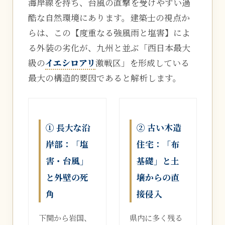
海岸線を持ち、台風の直撃を受けやすい過
酷な自然環境にあります。建築士の視点か
らは、この【度重なる強風雨と塩害】によ
る外装の劣化が、九州と並ぶ「西日本最大
級の
イエシロアリ
激戦区」を形成している
最大の構造的要因であると解析します。
① 長大な沿
② 古い木造
岸部：「塩
住宅：「布
害・台風」
基礎」と土
と外壁の死
壌からの直
角
接侵入
下関から岩国、
県内に多く残る