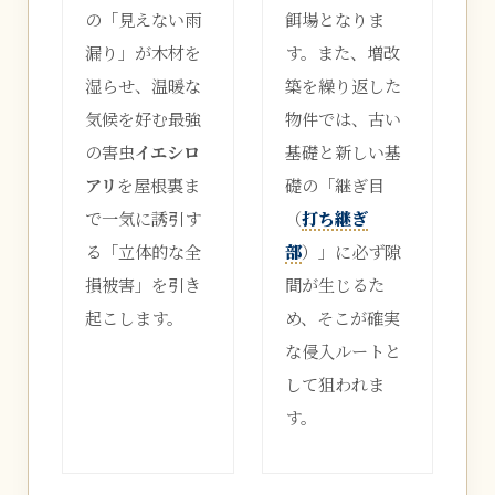
の「見えない雨
餌場となりま
漏り」が木材を
す。また、増改
湿らせ、温暖な
築を繰り返した
気候を好む最強
物件では、古い
の害虫
イエシロ
基礎と新しい基
アリ
を屋根裏ま
礎の「継ぎ目
で一気に誘引す
（
打ち継ぎ
る「立体的な全
部
）」に必ず隙
損被害」を引き
間が生じるた
起こします。
め、そこが確実
な侵入ルートと
して狙われま
す。