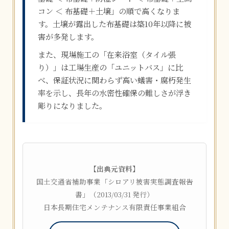
コン ＜ 布基礎＋土壌」の順で高くなりま
す。土壌が露出した布基礎は築10年以降に被
害が多発します。
また、現場施工の「在来浴室（タイル張
り）」は工場生産の「ユニットバス」に比
べ、保証状況に関わらず高い蟻害・腐朽発生
率を示し、長年の水密性確保の難しさが浮き
彫りになりました。
【出典元資料】
国土交通省補助事業「シロアリ被害実態調査報告
書」（2013/03/31 発行）
日本長期住宅メンテナンス有限責任事業組合