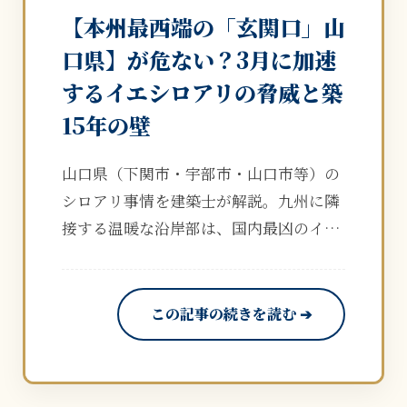
【本州最西端の「玄関口」山
口県】が危ない？3月に加速
するイエシロアリの脅威と築
15年の壁
山口県（下関市・宇部市・山口市等）の
シロアリ事情を建築士が解説。九州に隣
接する温暖な沿岸部は、国内最凶のイエ
シロアリの生息拠点です。国交省データ
が示す「築15年・被害率18.2%」の衝
撃。3月の活動開始期、羽アリが出る前
この記事の続きを読む ➔
に無料シミュレーターで診断を。