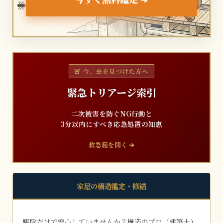
🐜
🐜
🚨 今、虫を見つけた方へ
緊急トリアージ索引
二次被害を防ぐNG行動と
3分以内にすべき応急処置の知恵
救急箱を開く ➔
家屋の構造鑑定・修繕
駆除だけで安心していませんか？構造のプロ（建築士）