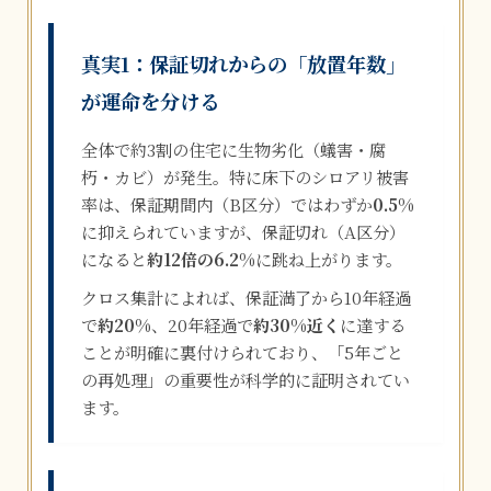
真実1：保証切れからの「放置年数」
が運命を分ける
全体で約3割の住宅に生物劣化（蟻害・腐
朽・カビ）が発生。特に床下のシロアリ被害
率は、保証期間内（B区分）ではわずか
0.5%
に抑えられていますが、保証切れ（A区分）
になると
約12倍の6.2%
に跳ね上がります。
クロス集計によれば、保証満了から10年経過
で
約20%
、20年経過で
約30%近く
に達する
ことが明確に裏付けられており、「5年ごと
の再処理」の重要性が科学的に証明されてい
ます。