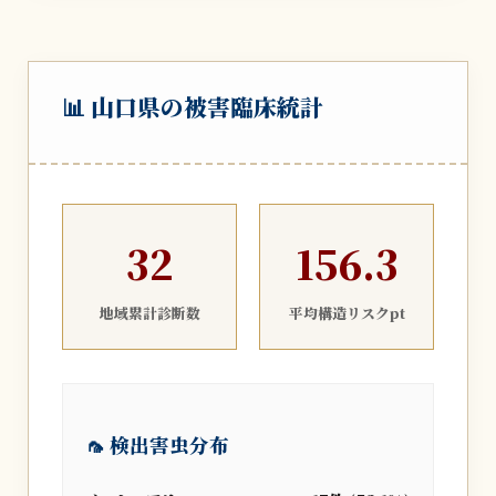
📊 山口県の被害臨床統計
32
156.3
地域累計診断数
平均構造リスクpt
🦟 検出害虫分布