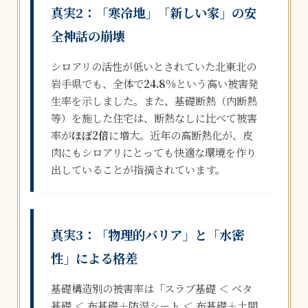
真実2：「寒冷地」「新しい家」の安
全神話の崩壊
シロアリの活性が低いとされていた北東北の
岩手県でも、全体で
24.8%
という高い被害発
生率を示しました。また、基礎断熱（内断熱
等）を施した住宅は、断熱なしに比べて被害
率が
ほぼ2倍
に増大。近年の高断熱化が、皮
肉にもシロアリにとっても快適な環境を作り
出していることが指摘されています。
真実3：「物理的バリア」と「水密
性」による格差
基礎構造別の被害率は「スラブ基礎 ＜ ベタ
基礎 ＜ 布基礎＋防湿シート ＜ 布基礎＋土間