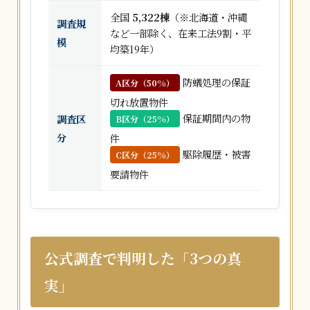
全国
5,322棟
（※北海道・沖縄
調査規
など一部除く、在来工法9割・平
模
均築19年）
防蟻処理の保証
A区分（50%）
切れ放置物件
保証期間内の物
調査区
B区分（25%）
分
件
駆除履歴・被害
C区分（25%）
要請物件
公式調査で判明した「3つの真
実」