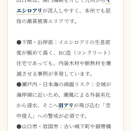
エシロアリ
が流入しやすく、本州でも屈
指の激甚被害エリアです。
●下関・沿岸部：イエシロアリの生息密
度が極めて高く、RC造（コンクリート）
住宅であっても、内装木材や断熱材を壊
滅させる事例が多発しています。
●瀬戸内・日本海の両面リスク：全域が
海岸線に近いため、潮風による外装劣化
から浸水、そこへ
羽アリ
が飛び込む「空
中侵入」への警戒が必須です。
●山口市・岩国市：古い城下町や錦帯橋