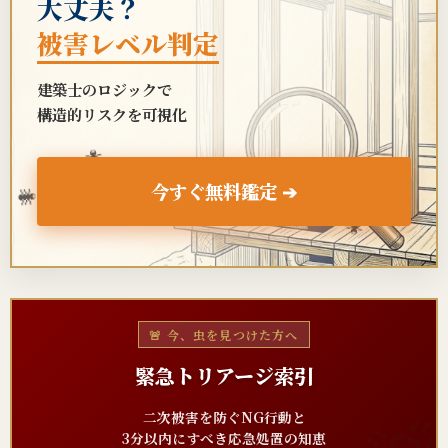
大丈夫？
被害レベル判定
建築士のロジックで
構造的リスクを可視化
🐜
今すぐ無料鑑定 ➔
🐜
🐜
🚨 今、虫を見つけた方へ
緊急トリアージ索引
二次被害を防ぐNG行動と
3分以内にすべき応急処置の知恵