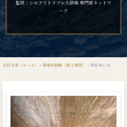
監修：シロアリトラブル大辞典 専門家ネットワ
ーク
百科全書（ホーム）
>
現場実録帳（施工事例）
>
実録 No.20