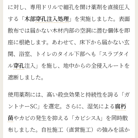
に対し、専用ドリルで細孔を開け薬剤を直接圧入
する
「木部
穿孔注入処理
」
を実施しました。表面
散布では届かない木材内部の空洞に潜む個体を即
座に根絶します。あわせて、床下から届かない玄
関、浴室、トイレのタイル下部へも「スラブタイ
ル
穿孔
注入」を施し、地中からの全侵入ルートを
遮断しました。
使用薬剤には、高い殺虫効果と持続性を誇る「ガ
ントナーSC」を選定。さらに、湿気による
腐朽
菌
やカビの発生を抑える「カビシスA」を同時散
布しました。自社施工（直営施工）の強みを活か