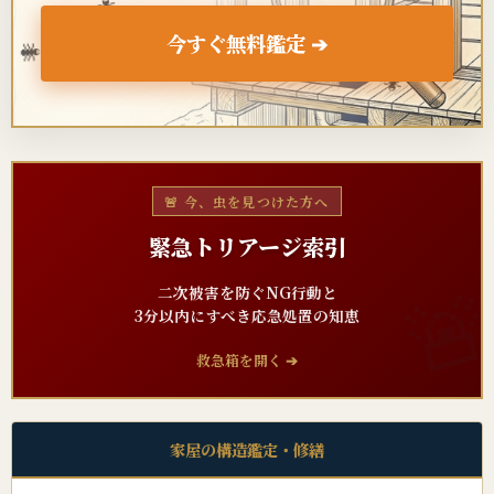
🐜
今すぐ無料鑑定 ➔
🐜
🐜
🚨 今、虫を見つけた方へ
緊急トリアージ索引
二次被害を防ぐNG行動と
3分以内にすべき応急処置の知恵
救急箱を開く ➔
家屋の構造鑑定・修繕