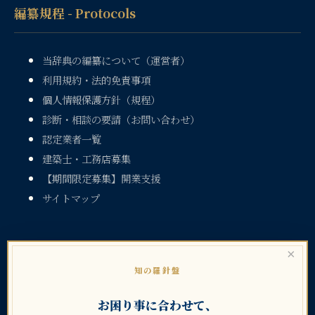
編纂規程 - Protocols
当辞典の編纂について（運営者）
利用規約・法的免責事項
個人情報保護方針（規程）
診断・相談の要請（お問い合わせ）
認定業者一覧
建築士・工務店募集
【期間限定募集】開業支援
サイトマップ
×
知の羅針盤
お困り事に合わせて、
暮らしのトラブル大辞典シリーズ