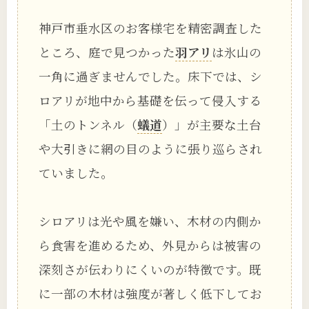
神戸市垂水区のお客様宅を精密調査した
ところ、庭で見つかった
羽アリ
は氷山の
一角に過ぎませんでした。床下では、シ
ロアリが地中から基礎を伝って侵入する
「土のトンネル（
蟻道
）」が主要な土台
や大引きに網の目のように張り巡らされ
ていました。
シロアリは光や風を嫌い、木材の内側か
ら食害を進めるため、外見からは被害の
深刻さが伝わりにくいのが特徴です。既
に一部の木材は強度が著しく低下してお