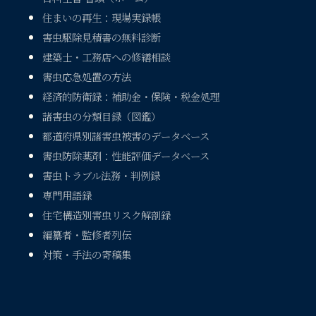
住まいの再生：現場実録帳
害虫駆除見積書の無料診断
建築士・工務店への修繕相談
害虫応急処置の方法
経済的防衛録：補助金・保険・税金処理
諸害虫の分類目録（図鑑）
都道府県別諸害虫被害のデータベース
害虫防除薬剤：性能評価データベース
害虫トラブル法務・判例録
専門用語録
住宅構造別害虫リスク解剖録
編纂者・監修者列伝
対策・手法の寄稿集