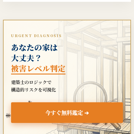
URGENT DIAGNOSIS
あなたの家は
大丈夫？
被害レベル判定
建築士のロジックで
構造的リスクを可視化
🐜
今すぐ無料鑑定 ➔
🐜
🐜