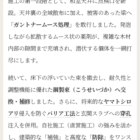
施工の第一段階として、和室天井に点検口を新
設。天井裏の全域散布に加え、被害のあった梁へ
「ガントナームース処理」
を敢行しました。発泡
しながら拡散するムース状の薬剤が、複雑な木材
内部の隙間まで充填され、潜伏する個体を一網打
尽にします。
続いて、床下の浮いていた束を撤去し、耐久性と
調整機能に優れた
鋼製束（こうせいづか）へ交
換・補修
しました。さらに、将来的な
ヤマトシロ
アリ
侵入を防ぐ
バリア工法
と玄関スラブへの
穿孔
注入を併用。自社施工（直営施工）の強みを活か
し、建築的な「補強」と高度な「
防除
」をワンス