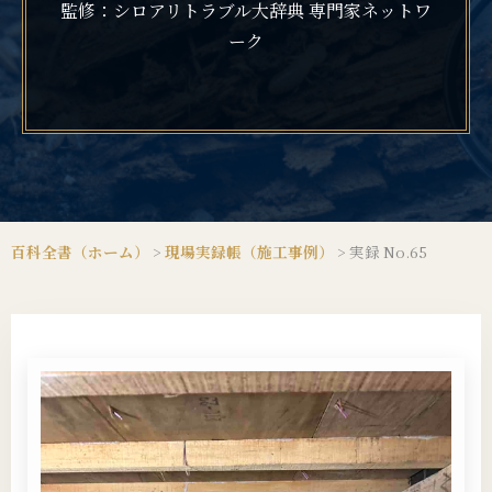
監修：シロアリトラブル大辞典 専門家ネットワ
ーク
百科全書（ホーム）
>
現場実録帳（施工事例）
>
実録 No.65