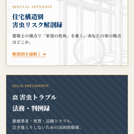
SPECIAL APPENDIX
住宅構造別
害虫リスク解剖録
建築士の視点で「家屋の死角」を暴く。あなたの家の弱点
はどこか。
解剖図を紐解く ➔
LEGAL PRECEDENTS
⚖️ 害虫トラブル
法務・判例録
悪徳業者・売買・近隣トラブル。
泣き寝入りしないための法的防衛策。