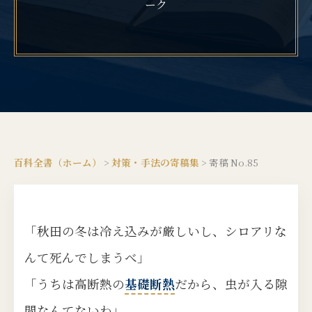
ーク
百科全書（ホーム）
>
対策・手法の寄稿集
>
寄稿 No.85
「秋田の冬は冷え込みが厳しいし、シロアリな
んて死んでしまうべ」
「うちは高断熱の
基礎断熱
だから、虫が入る隙
間なんてないわ」