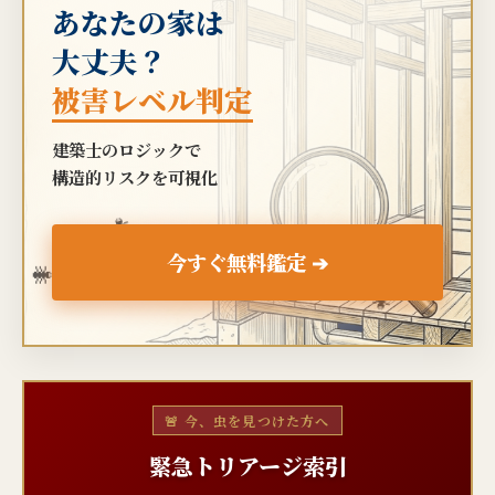
あなたの家は
大丈夫？
被害レベル判定
建築士のロジックで
構造的リスクを可視化
🐜
今すぐ無料鑑定 ➔
🐜
🐜
🚨 今、虫を見つけた方へ
緊急トリアージ索引