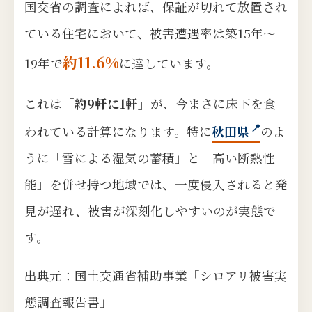
国交省の調査によれば、保証が切れて放置され
ている住宅において、被害遭遇率は築15年〜
約11.6%
19年で
に達しています。
これは
「約9軒に1軒」
が、今まさに床下を食
われている計算になります。特に
秋田県
のよ
うに「雪による湿気の蓄積」と「高い断熱性
能」を併せ持つ地域では、一度侵入されると発
見が遅れ、被害が深刻化しやすいのが実態で
す。
出典元：国土交通省補助事業「シロアリ被害実
態調査報告書」