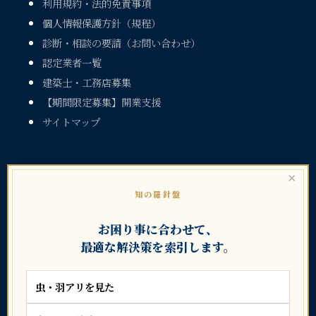
利用規約・法的免責事項
個人情報保護方針（規程）
診断・相談の要請（お問い合わせ）
認定業者一覧
建築士・工務店募集
【期間限定募集】開業支援
サイトマップ
×
知の羅針盤
お困り事に合わせて、
暮らしのトラブル大辞典シリーズ
最適な解決策を索引します。
虫・羽アリを見た