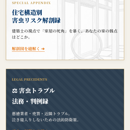
SPECIAL APPENDIX
住宅構造別
害虫リスク解剖録
建築士の視点で「家屋の死角」を暴く。あなたの家の弱点
はどこか。
解剖図を紐解く ➔
LEGAL PRECEDENTS
⚖️ 害虫トラブル
法務・判例録
悪徳業者・売買・近隣トラブル。
泣き寝入りしないための法的防衛策。