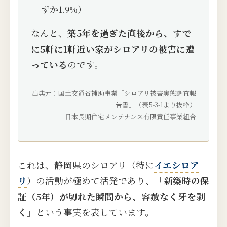
ずか1.9%）
なんと、
築5年を過ぎた直後から、すで
に5軒に1軒近い家がシロアリの被害に遭
っている
のです。
出典元：国土交通省補助事業「シロアリ被害実態調査報
告書」（表5-3-1より抜粋）
日本長期住宅メンテナンス有限責任事業組合
これは、静岡県のシロアリ（特に
イエシロア
リ
）の活動が極めて活発であり、
「新築時の保
証（5年）が切れた瞬間から、容赦なく牙を剥
く」
という事実を表しています。