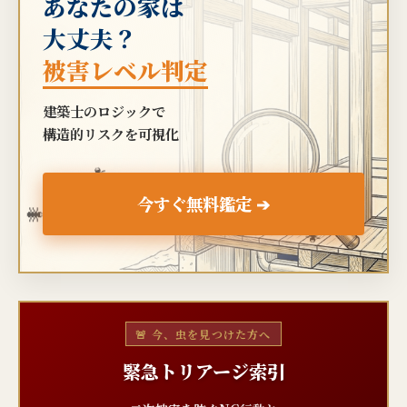
あなたの家は
大丈夫？
被害レベル判定
建築士のロジックで
構造的リスクを可視化
🐜
今すぐ無料鑑定 ➔
🐜
🐜
🚨 今、虫を見つけた方へ
緊急トリアージ索引