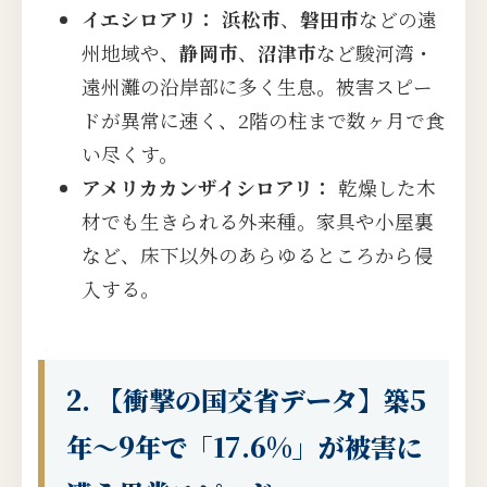
イエシロアリ：
浜松市
、
磐田市
などの遠
州地域や、
静岡市
、
沼津市
など駿河湾・
遠州灘の沿岸部に多く生息。被害スピー
ドが異常に速く、2階の柱まで数ヶ月で食
い尽くす。
アメリカカンザイシロアリ：
乾燥した木
材でも生きられる外来種。家具や小屋裏
など、床下以外のあらゆるところから侵
入する。
2. 【衝撃の国交省データ】築5
年〜9年で「17.6%」が被害に