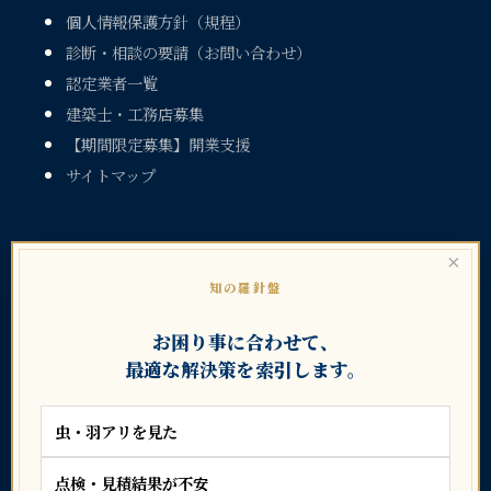
個人情報保護方針（規程）
診断・相談の要請（お問い合わせ）
認定業者一覧
建築士・工務店募集
【期間限定募集】開業支援
サイトマップ
×
知の羅針盤
お困り事に合わせて、
暮らしのトラブル大辞典シリーズ
最適な解決策を索引します。
虫・羽アリを見た
点検・見積結果が不安