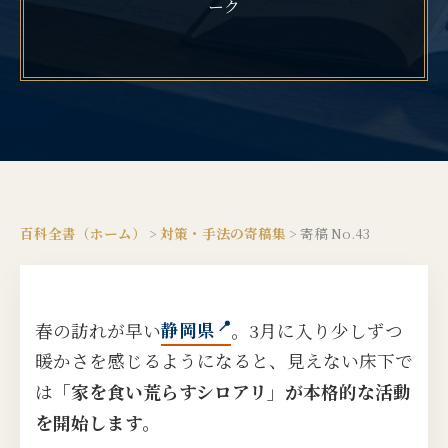
ーク
百科全書（ホーム）
>
対策・手法の寄稿集
>
寄稿 No.43
春の訪れが早い
静岡県
。3月に入り少しずつ
暖かさを感じるようになると、見えない床下で
は
「家を食い荒らすシロアリ」が本格的な活動
を開始します。