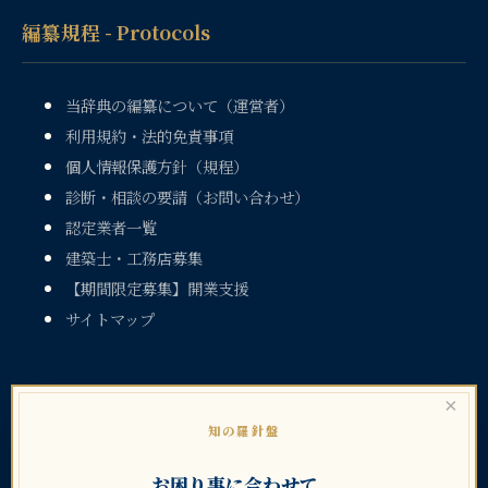
編纂規程 - Protocols
当辞典の編纂について（運営者）
利用規約・法的免責事項
個人情報保護方針（規程）
診断・相談の要請（お問い合わせ）
認定業者一覧
建築士・工務店募集
【期間限定募集】開業支援
サイトマップ
×
知の羅針盤
お困り事に合わせて、
暮らしのトラブル大辞典シリーズ