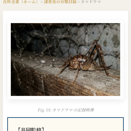
百科全書（ホーム）
>
諸害虫の分類目録
>
カマドウマ
Fig. 01: カマドウマ の記録映像
【共同監修】