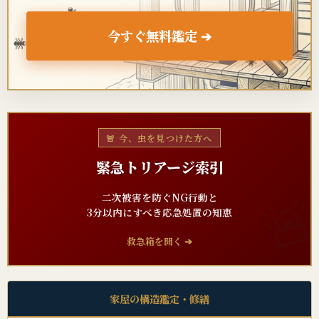
🐜
今すぐ無料鑑定 ➔
🐜
🐜
🚨 今、虫を見つけた方へ
緊急トリアージ索引
二次被害を防ぐNG行動と
3分以内にすべき応急処置の知恵
救急箱を開く ➔
家屋の構造鑑定・修繕