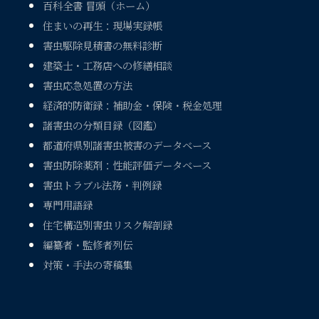
百科全書 冒頭（ホーム）
住まいの再生：現場実録帳
害虫駆除見積書の無料診断
建築士・工務店への修繕相談
害虫応急処置の方法
経済的防衛録：補助金・保険・税金処理
諸害虫の分類目録（図鑑）
都道府県別諸害虫被害のデータベース
害虫防除薬剤：性能評価データベース
害虫トラブル法務・判例録
専門用語録
住宅構造別害虫リスク解剖録
編纂者・監修者列伝
対策・手法の寄稿集