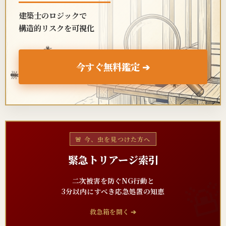
建築士のロジックで
構造的リスクを可視化
🐜
今すぐ無料鑑定 ➔
🐜
🐜
🚨 今、虫を見つけた方へ
緊急トリアージ索引
二次被害を防ぐNG行動と
3分以内にすべき応急処置の知恵
救急箱を開く ➔