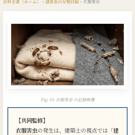
百科全書（ホーム）
>
諸害虫の分類目録
>
衣服害虫
Fig. 01: 衣服害虫 の記録映像
【共同監修】
衣服害虫
の発生は、建築士の視点では
「建