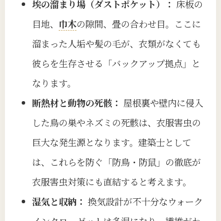
埃の溜まり場（ダストポケット）：
床板の
目地、
巾木
の隙間、畳の合わせ目。ここに
溜まった人垢や髪の毛が、衣類がなくても
彼らを生存させる「バックアップ拠点」と
なります。
断熱材と動物の死骸：
屋根裏や壁内に侵入
した鳥の巣やネズミの死骸は、衣服害虫の
巨大な発生源となります。建築士として
は、これらを防ぐ「防鳥・防鼠」の徹底が
衣服害虫対策にも直結すると考えます。
湿気と収納：
換気設計が不十分なウォーク
インクローゼットは多湿になり、繊維がわ