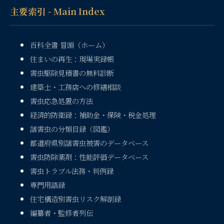
主要索引 - Main Index
百科全書 冒頭（ホーム）
住まいの再生：現場実録帳
害虫駆除見積書の無料診断
建築士・工務店への修繕相談
害虫応急処置の方法
経済的防衛録：補助金・保険・税金処理
諸害虫の分類目録（図鑑）
都道府県別諸害虫被害のデータベース
害虫防除薬剤：性能評価データベース
害虫トラブル法務・判例録
専門用語録
住宅構造別害虫リスク解剖録
編纂者・監修者列伝