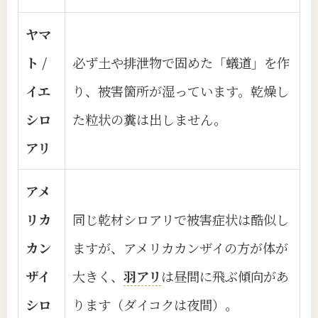
ヤマ
ト /
必ず土や排泄物で固めた「蟻道」を作
イエ
り、被害箇所が湿っています。乾燥し
シロ
た粒状の糞は出しません。
アリ
アメ
リカ
同じ乾材シロアリで被害症状は酷似し
カン
ますが、アメリカカンザイの方が体が
ザイ
大きく、
羽アリ
は昼間に飛ぶ傾向があ
シロ
ります（ダイコクは夜間）。