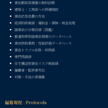
害虫駆除見積書の無料診断
建築士・工務店への修繕相談
害虫応急処置の方法
経済的防衛録：補助金・保険・税金処理
諸害虫の分類目録（図鑑）
都道府県別諸害虫被害のデータベース
害虫防除薬剤：性能評価データベース
害虫トラブル法務・判例録
専門用語録
住宅構造別害虫リスク解剖録
編纂者・監修者列伝
対策・手法の寄稿集
編纂規程 - Protocols