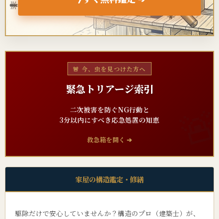
🐜
🐜
🚨 今、虫を見つけた方へ
緊急トリアージ索引
二次被害を防ぐNG行動と
3分以内にすべき応急処置の知恵
救急箱を開く ➔
家屋の構造鑑定・修繕
駆除だけで安心していませんか？構造のプロ（建築士）が、