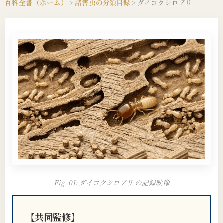
百科全書（ホーム）
>
諸害虫の分類目録
>
ダイコクシロアリ
Fig. 01: ダイコクシロアリ の記録映像
【共同監修】