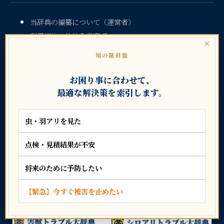
当辞典の編纂について（運営者）
利用規約・法的免責事項
×
個人情報保護方針（規程）
知の羅針盤
診断・相談の要請（お問い合わせ）
認定業者一覧
お困り事に合わせて、
最適な解決策を索引します。
建築士・工務店募集
【期間限定募集】開業支援
サイトマップ
虫・羽アリを見た
点検・見積結果が不安
将来のために予防したい
【緊急】今すぐ被害を止めたい
暮らしのトラブル大辞典シリーズ